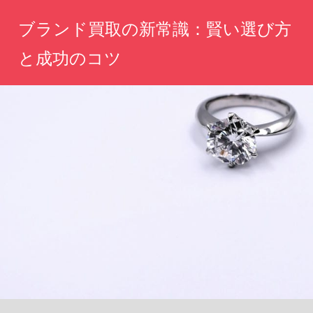
コ
ブランド買取の新常識：賢い選び方
ン
テ
と成功のコツ
ン
あ
ツ
な
へ
た
の
ス
大
キ
切
ッ
な
ア
プ
イ
テ
ム、
価
値
を
最
大