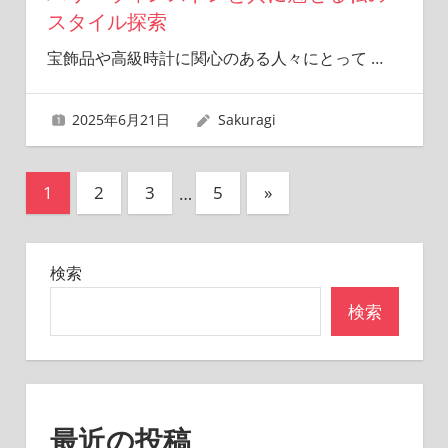
スタイル探索
宝飾品や高級時計に関心のある人々にとって
…
2025年6月21日
Sakuragi
投
次
1
2
3
…
5
»
の
稿
記
の
検索
事
ペ
検索
ー
ジ
送
最近の投稿