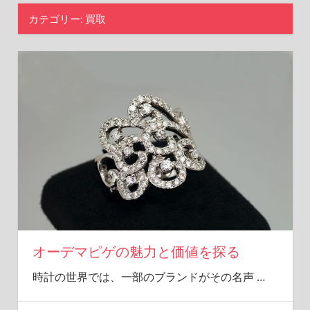
限
カテゴリー:
買取
に
引
き
出
す
方
法
を
お
教
え
し
ま
す。
オーデマピゲの魅力と価値を探る
時計の世界では、一部のブランドがその名声
…