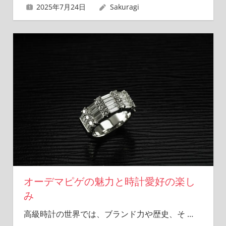
2025年7月24日
Sakuragi
オーデマピゲの魅力と時計愛好の楽し
み
高級時計の世界では、ブランド力や歴史、そ
…